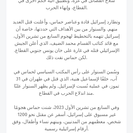
سلاح الفصائل في غزة، وتطبيق آلية حكم أخرى في
القطاع، وإنهاء الحرب.
وتطارد إسرائيل قادة وعناصر حماس، وأعلنت قتل العديد
منهم. والسنوار من بين الأهداف التي حددتها، خاصة أن
إسرائيل تتهمه بالتخطيط لهجوم السابع من تشرين الأول،
مع قائد كتائب القسام محمد الضيف، الذي أعلن الجيش
الإسرائيلي قتله في غارة على خان يونس جنوبي القطاع.
لكن حماس نفت ذلك.
وسُميَ السنوار على رأس المكتب السياسي لحماس في
آب، خلفًا لإسماعيل هنية، الذي قتل في طهران في 31
تموز، في عملية نُسبت لإسرائيل. ولم يظهر السنوار علنًا
منذ اندلاع الحرب في القطاع.
وفي السابع من تشرين الأول 2023، شنت حماس هجومًا
غير مسبوق على إسرائيل، أسفر عن مقتل نحو 1200
شخص، معظمهم من المدنيين، وبينهم نساء وأطفال، وفق
أرقام إسرائيلية رسمية.