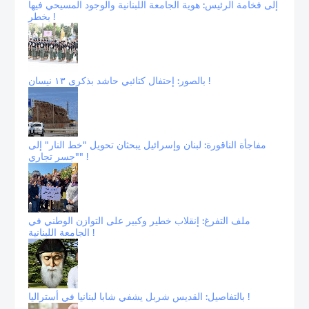
إلى فخامة الرئيس: هوية الجامعة اللبنانية والوجود المسيحي فيها
بخطر !
بالصور: إحتفال كتائبي حاشد بذكرى ١٣ نيسان !
مفاجأة الناقورة: لبنان وإسرائيل يبحثان تحويل "خط النار" إلى
"جسر تجاري" !
ملف التفرغ: إنقلاب خطير وكبير على التوازن الوطني في
الجامعة اللبنانية !
بالتفاصيل: القديس شربل يشفي شابا لبنانيا في أستراليا !