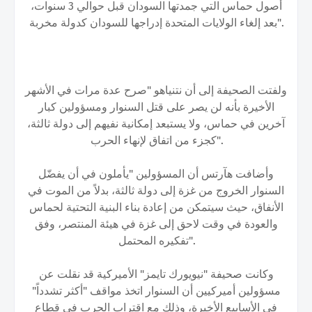
أصول حماس التي جمدتها السودان قبل حوالي 3 سنوات،
بعد إلغاء الولايات المتحدة إدراجها للسودان كدولة مخربة".
ولفتت الصحيفة إلى أن نتنياهو "صرح عدة مرات في الأشهر
الأخيرة بأنه لن يصر على قتل السنوار ومسؤولين كبار
آخرين في حماس، ولا يستبعد إمكانية نفيهم إلى دولة ثالثة،
كجزء من اتفاق لإنهاء الحرب".
وأضافت هآرتس أن المسؤولين "يأملون في أن يفضّل
السنوار الخروج من غزة إلى دولة ثالثة، بدلاً من الموت في
الأنفاق، حيث سيتمكن من إعادة بناء البنية التحتية لحماس
والعودة في وقت لاحق إلى غزة في هيئة المنتصر، وفق
تفكيره المحتمل".
وكانت صحيفة "نيويورك تايمز" الأميركية قد نقلت عن
مسؤولين أميركيين أن السنوار اتخذ مواقف "أكثر تشدداً"
في الأسابيع الأخيرة، وذلك مع اقتراب الحرب في قطاع