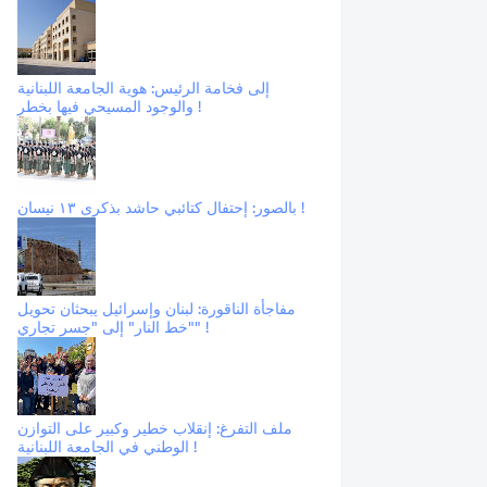
إلى فخامة الرئيس: هوية الجامعة اللبنانية
والوجود المسيحي فيها بخطر !
بالصور: إحتفال كتائبي حاشد بذكرى ١٣ نيسان !
مفاجأة الناقورة: لبنان وإسرائيل يبحثان تحويل
"خط النار" إلى "جسر تجاري" !
ملف التفرغ: إنقلاب خطير وكبير على التوازن
الوطني في الجامعة اللبنانية !