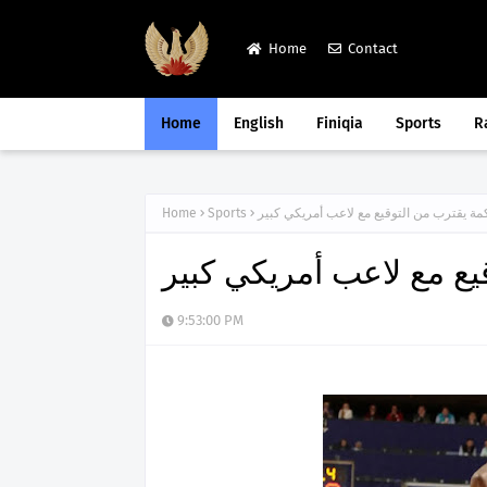
Home
Contact
Home
English
Finiqia
Sports
R
Home
Sports
9:53:00 PM