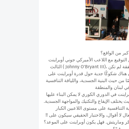
كبر من الواقع؟
لم تعلن بعد ولكن إقترب إعلان إدارة نادي الحكمة بيروت عن التوقيع مع اللاعب الأميركي جوني أوبراينت
الثالث ( Johnny O'Bryant III)، في خطوة وُصفت بأنها "صفقة قوية"، إلا أن أصداء هذه الصفقة لم تكن
ن هناك شكوكًا جدية حول قدرة أوبراينت على
من حيث البنية الجسدية، واللياقة التنافسية
براينت في الدوري الكوري لا يمكن البناء عليها
ث يختلف الإيقاع والتكتيك والمواجهة الجسدية.
‼️ الأمل موجود، ولكن الحذر واجب. جمهور الحكمة يتطلّع إلى أفعال لا أقوال، والاختبار الحقيقي سيكون على
ر وماريتش. فهل يكون أوبراينت على الموعد؟
ى ورق"؟