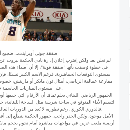
صفقة جوني أوبراينت... ضجيج أ
بمستوى التوقعات الجماهيرية. فرغم الاسم الكبير نسبيًا، فإ
مقارعة عمالقة الرياضي، أمثال ثون مايكر أو ماريتش، خصوصًا 
على مستوى المباريات الحاسمة في لبنان والمنطقة.
الجمهور الرياضي اللبناني يعلم تمامًا أن الأرقام التي حققها أو
لتقييم الأداء المتوقع في ساحة شرسة مثل الساحة اللبنانية، حي
فالدوري الكوري، رغم تطوره، لا يُعد من الدوريات العالية التنافسية على مستوى اللاعبين الكبار.
أرضية ملعب غزير، في مواجهات مباشرة أمام نجوم بحجم مايك
أم تكون صفقة "اسم عل